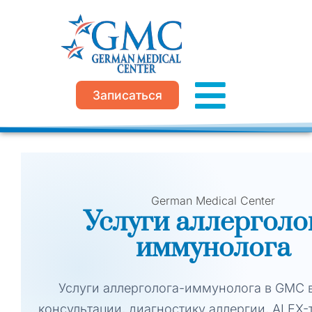
Перейти
к
содержимому
Записаться
German Medical Center
Услуги аллерголо
иммунолога
Услуги аллерголога-иммунолога в GMC 
консультации, диагностику аллергии, ALEX-