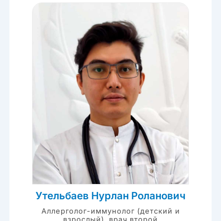
Утельбаев Нурлан Роланович
Аллерголог-иммунолог (детский и
взрослый), врач второй