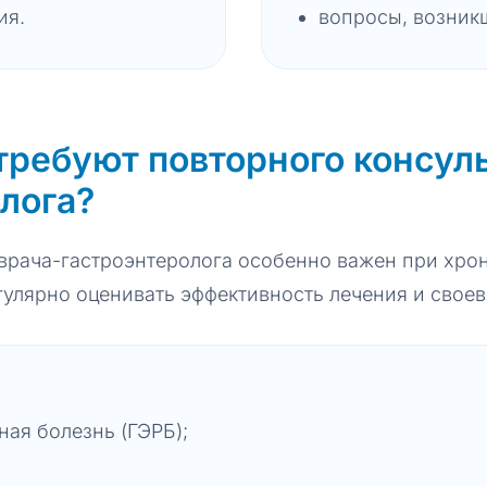
ия.
вопросы, возник
требуют повторного консул
лога?
врача-гастроэнтеролога особенно важен при хро
улярно оценивать эффективность лечения и свое
ая болезнь (ГЭРБ);