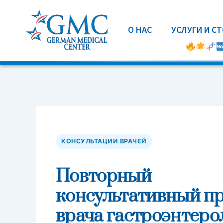
Перейти
к
О НАС
УСЛУГИ И С
содержимому
КОНСУЛЬТАЦИИ ВРАЧЕЙ
Повторный
консультативный п
врача гастроэнтеро