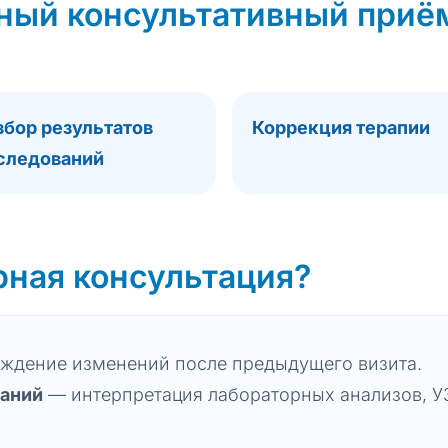
рный консультативный приё
збор результатов
Коррекция терапии
следований
рная консультация?
ждение изменений после предыдущего визита.
ваний
— интерпретация лабораторных анализов, У