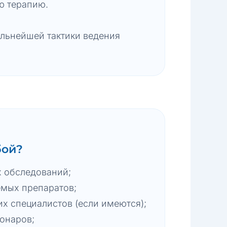
ю терапию.
льнейшей тактики ведения
бой?
х обследований;
мых препаратов;
х специалистов (если имеются);
ионаров;